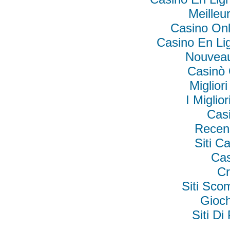
Meilleu
Casino Onl
Casino En Li
Nouveau
Casinò
Migliori
I Miglio
Cas
Recen
Siti 
Cas
Cr
Siti Sc
Gioc
Siti D